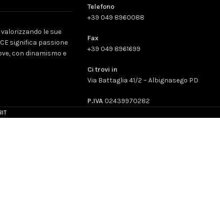
Telefono
+39 049 8960088
valorizzando le sue
Fax
CE significa passione
+39 049 8961699
uove, con dinamismo e
Ci trovi in
Via Battaglia 41/2 – Albignasego PD
P.IVA
02439970282
BIT