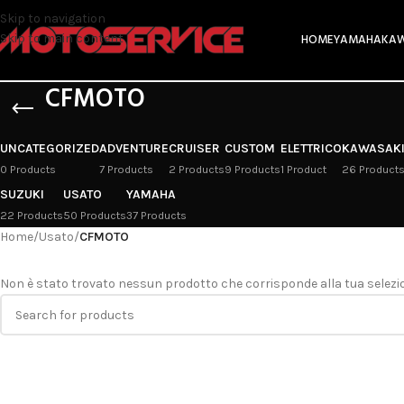
Skip to navigation
HOME
YAMAHA
KAW
Skip to main content
CFMOTO
UNCATEGORIZED
ADVENTURE
CRUISER
CUSTOM
ELETTRICO
KAWASAK
0 Products
7 Products
2 Products
9 Products
1 Product
26 Product
SUZUKI
USATO
YAMAHA
22 Products
50 Products
37 Products
Home
/
Usato
/
CFMOTO
Non è stato trovato nessun prodotto che corrisponde alla tua selezi