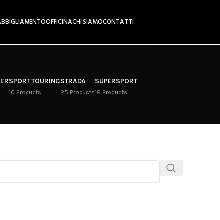
ABBIGLIAMENTO
OFFICINA
CHI SIAMO
CONTATTI
RER
SPORT TOURING
STRADA
SUPERSPORT
10 Products
25 Products
16 Products