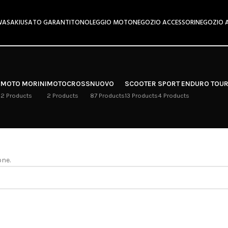
ASAKI
USATO GARANTITO
NOLEGGIO MOTO
NEGOZIO ACCESSORI
NEGOZIO 
I
MOTO MORINI
MOTOCROSS
NUOVO
SCOOTER
SPORT ENDURO TOU
s
2 Products
2 Products
87 Products
13 Products
4 Products
one.