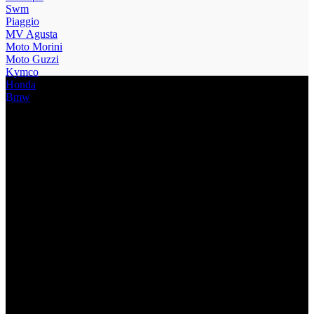
Swm
Piaggio
MV Agusta
Moto Morini
Moto Guzzi
Kymco
Honda
Bmw
Da sempre, MOTOSERVICE assicura la massima attenzione al
cliente, valorizzando le sue esigenze, garantendo competenza,
efficienza e vicinanza. MOTOSERVICE significa passione per le
due ruote, un compagno fedele nell’affrontare sfide sempre nuove,
con dinamismo e responsabilità.
Info sede
Telefono
+39 049 8960088
Fax
+39 049 8961699
Ci trovi in
Via Battaglia 41/2 – Albignasego PD