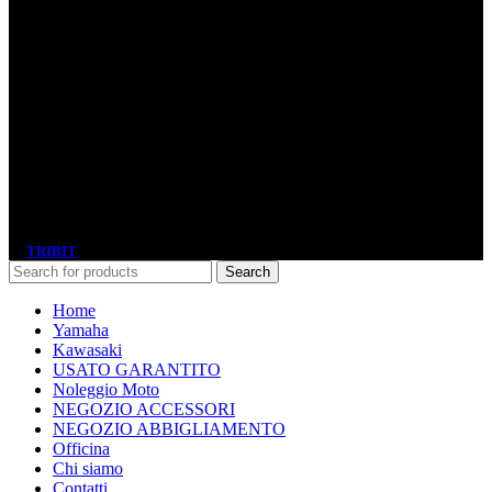
P.IVA
02439970282
I nostri orari
Lunedì: 15.00 – 19.30
Martedì – Venerdì: 9.00 – 12.30 / 15.00 – 19.30
Sabato: 9.00 – 12.30
Il salone, l’officina e il magazzino ricambi sono chiusi il Sabato
pomeriggio.
© 2020 Motoservice Srl. All Rights Reserved. | Un altro sito Made
in
TRIBIT
Search
Home
Yamaha
Kawasaki
USATO GARANTITO
Noleggio Moto
NEGOZIO ACCESSORI
NEGOZIO ABBIGLIAMENTO
Officina
Chi siamo
Contatti