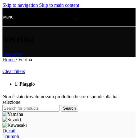
Skip to navigation
Skip to main content
MENU
Vetrina
Categories
Home
/
Vetrina
Clear filters
Piaggio
Non è stato trovato nessun prodotto che corrisponde alla tua
selezione.
Search
Ducati
Triumph